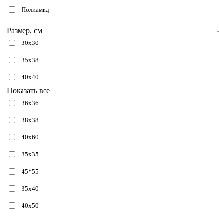
Полиамид
Размер, см
30х30
35х38
40х40
Показать все
36х36
38х38
40х60
35х35
45*55
35х40
40х50