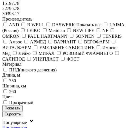
15197.78
22795.78
30393.17
Производитель
AND
B.WELL
DASWERK
Показать все
LAIMA
(Россия)
LEIKO
Meridian
NEW LIFE
NF
OMRON
PAUL HARTMANN
SONNEN
TENERIS
Амрос
АРМЕД
ВАРИАНТ
ВЕРОФАРМ
ВИТАЛФАРМ
ЕМЕЛЬЯНЪ САВОСТИНЪ
Импекс
Мед
Лейко
МИРАЛ
РОЗОВЫЙ ФЛАМИНГО
САЛИПОД
УНИПЛАСТ
ФЭСТ
Материал
ПНД(низкого давления)
Длина, м
350
Ширина, см
260
Цвет
Прозрачный
Популярные
Популярные