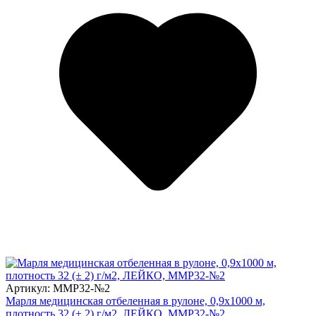
Артикул: ММР32-№2
Марля медицинская отбеленная в рулоне, 0,9х1000 м,
плотность 32 (± 2) г/м2, ЛЕЙКО, ММР32-№2