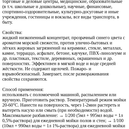
торговые и деловые центры, медицинские, образовательные
(в т.ч. школьные и дошкольные), научные, финансовые,
спортивно-оздоровительные, культурно-досуговые и иные
учреждения, гостиницы и вокзалы, все виды транспорта, в
быту.
Свойства:
жидкий низкопенный концентрат, прозрачный синего цвета с
ароматом морской свежести, против улично-бытовых и
лёгких жировых загрязнений на керамике, стекле, металлах,
камне, терраццо, асфальте, бетоне, каучуке, ПВХ-линолеуме и
др. пластиках, текстиле, деревянных, окрашенных и др.
поверхностях. Эффективен в мягкой воде и воде средней
жёсткости. Не содержит щелочей. Пожаро- и
взрывобезопасный. Замерзает, после размораживания
свойства сохраняются.
Способ применения:
использовать с поломоечной машиной, распылением или
вручную. Приготовить раствор. Температурный режим мойки
20-60°С. Нанести на поверхность, через 1-2мин растереть и
вытереть насухо или смыть (при необходимости) водой.
Максимальное разбавление: → 1/200 (5мл + 995мл воды = 1л
0,5%-раствора) для ежедневной мойки полов и стен; → 1/100
(10мл + 990мл воды = 1л 1%-раствора) для ежедневной мойки