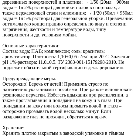
деревянных поверхностей и пластика; → 1/50 (20мл + 980мл
воды = 1л 2%-раствора) для мойки полов в спортзалах, а
также нержавеющей стали и алюминия; → 1/20 (50мл + 950мл
воды = 1л 5%-раствора) для генеральной уборки. Примечание:
оптимальную концентрацию определять по виду и степени
загрязнения, жёсткости и температуре воды, типу
поверхности и др. условиям мойки.
Основные характеристики:
Состав: вода; ПАВ; комплексон; соль; краситель;
ароматизатор. Плотность: 1,10±0,05 г/см³ при 20°С. Значение
pH 1%-раствора: 11,0±0,5. ТУ 2383-001-15179298-2010. Не
подлежит обязательной сертификации и декларированию.
Предупреждающие меры:
Осторожно! Беречь от детей! Применять строго по
назначению указанными способами. При работе использовать
резиновые перчатки. Избегать вдыхания при распылении, а
также проглатывания и попадания на кожу и в глаза. При
попадании на кожу или волосы промыть водой, в глаза –
осторожно промывать водой несколько минут. Если
раздражение глаз не проходит, обратиться к врачу.
Хранение:
Хранить плотно закрытым в заводской упаковке в тёмном