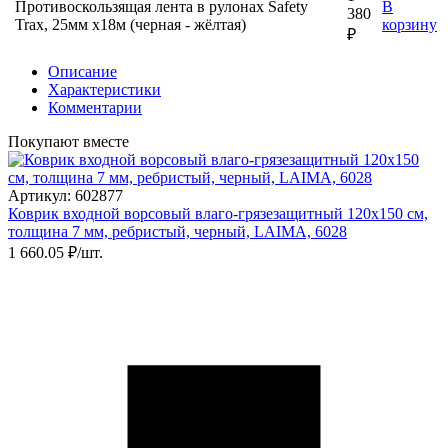
Противоскользящая лента в рулонах Safety
В
380
Trax, 25мм х18м (черная - жёлтая)
корзину
₽
Описание
Характеристики
Комментарии
Покупают вместе
Артикул: 602877
Коврик входной ворсовый влаго-грязезащитный 120х150 см,
толщина 7 мм, ребристый, черный, LAIMA, 6028
1 660.05 ₽/шт.