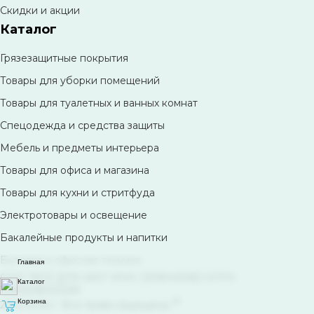
Скидки и акции
Каталог
Грязезащитные покрытия
Товары для уборки помещений
Товары для туалетных и ванных комнат
Спецодежда и средства защиты
Мебель и предметы интерьера
Товары для офиса и магазина
Товары для кухни и стритфуда
Электротовары и освещение
Бакалейные продукты и напитки
Бытовая и офисная техника
Главная
ООО "ВСЁ ДЛЯ АХО" ИНН: 2308143083 ОГРН:
Каталог
1082308003293
©
Корзина
2012-2026 г. Все права защищены